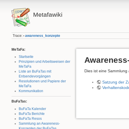
Metafawiki
Trace:
awareness_konzepte
•
MeTaFa:
Startseite
Awareness
Prinzipien und Arbeitsweisen der
MeTaFa
Dies ist eine Sammlung
Liste an BuFaTas mit
Entsendevorgängen
Resolutionen und Papiere der
Satzung der Z
MeTaFa
Verhaltenskod
Kommunikation
BuFaTas:
BuFaTa Kalender
BuFaTa Berichte
BuFaTa Resos
Sammlung an Awareness-
Konzepten der BuFaTas