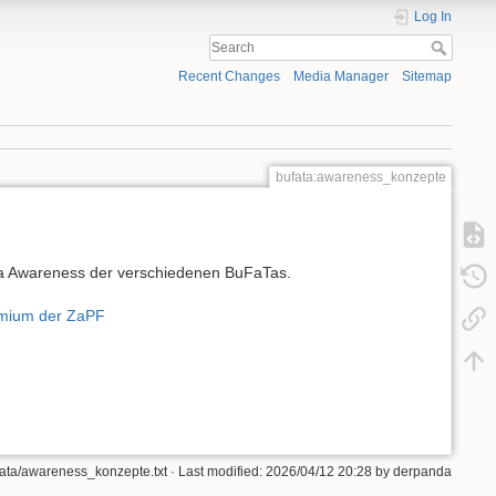
Log In
Recent Changes
Media Manager
Sitemap
bufata:awareness_konzepte
a Awareness der verschiedenen BuFaTas.
emium der ZaPF
ata/awareness_konzepte.txt
· Last modified: 2026/04/12 20:28 by
derpanda