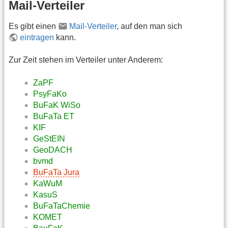
Mail-Verteiler
Es gibt einen
Mail-Verteiler
, auf den man sich
eintragen
kann.
Zur Zeit stehen im Verteiler unter Anderem:
ZaPF
PsyFaKo
BuFaK WiSo
BuFaTa ET
KIF
GeStEIN
GeoDACH
bvmd
BuFaTa Jura
KaWuM
KasuS
BuFaTaChemie
KOMET