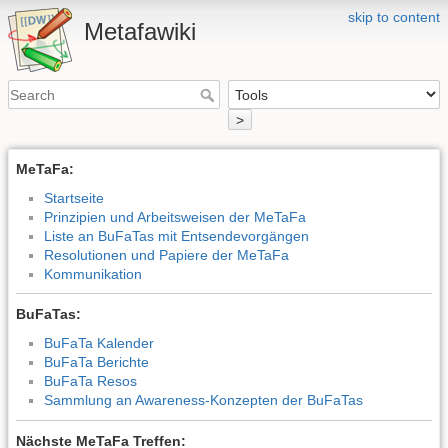
skip to content
Metafawiki
>
MeTaFa:
Startseite
Prinzipien und Arbeitsweisen der MeTaFa
Liste an BuFaTas mit Entsendevorgängen
Resolutionen und Papiere der MeTaFa
Kommunikation
BuFaTas:
BuFaTa Kalender
BuFaTa Berichte
BuFaTa Resos
Sammlung an Awareness-Konzepten der BuFaTas
Nächste MeTaFa Treffen: