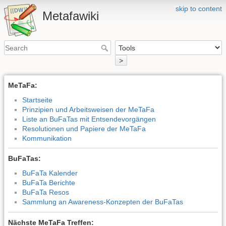
skip to content
Metafawiki
>
MeTaFa:
Startseite
Prinzipien und Arbeitsweisen der MeTaFa
Liste an BuFaTas mit Entsendevorgängen
Resolutionen und Papiere der MeTaFa
Kommunikation
BuFaTas:
BuFaTa Kalender
BuFaTa Berichte
BuFaTa Resos
Sammlung an Awareness-Konzepten der BuFaTas
Nächste MeTaFa Treffen: